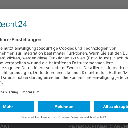
enau auf Ihre Bedürfnisse und auf die Wünsch
r suchen Sie den fachkundigen Rat eines
en Sie mich zu den üblichen Bürozeiten an.
AKT
PETER LÜFTNER ::: ARCH