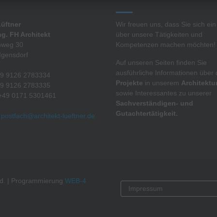
Lüftner
Wir freuen uns, dass Sie sich ein
ng. FH Architekt
über unsere Tätigkeiten und
nweg 30
Kompetenzen machen möchten!
Igensdorf
Auf unseren Seiten finden Sie
ausführliche Informationen über 
+49 9126 2783334
Projekte
in unserem
Architektu
+49 9126 2783335
sowie Interessantes zu unserer
 +49 0171 5301461
Sachverständigen- und
Gutachtertätigkeit.
:
postfach@architekt-lueftner.de
rved. | Programmierung
WEB-4
Impressum