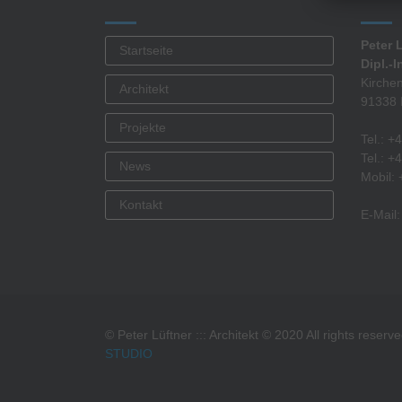
Peter 
Startseite
Dipl.-I
Kirche
Architekt
91338 
Projekte
Tel.: 
Tel.: 
News
Mobil:
Kontakt
E-Mail
© Peter Lüftner ::: Architekt © 2020 All rights rese
STUDIO