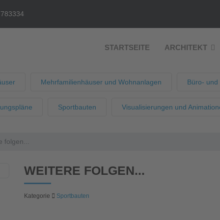
2783334
STARTSEITE
ARCHITEKT
äuser
Mehrfamilienhäuser und Wohnanlagen
Büro- und
uungspläne
Sportbauten
Visualisierungen und Animatio
 folgen...
WEITERE FOLGEN...
Kategorie
Sportbauten