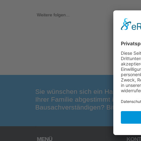
Weitere folgen...
Sie wünschen sich ein Haus, das g
Ihrer Familie abgestimmt ist? Ode
Bausachverständigen? Bitte sprech
MENÜ
KONT