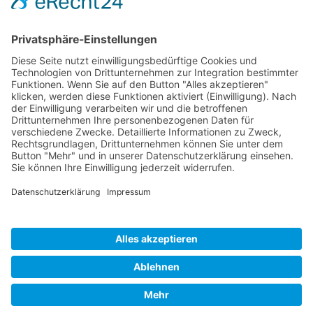
AKTUELLSTE PROJEKTE
Neubau von 2 Reihenhäusern
Neubau von 9 Reihenhäusern
Konzeptplanung eines Gewerbekomplexes
Neubau einer Betriebs- und Lagerhalle
Neubau einer Wohnanlage
Neubau einer Wohnanlage
© Peter Lüftner ::: Architekt © 2020 All rights reserved. |
Programmierung
WEB-4 STUDIO
Impressum
Datenschutz