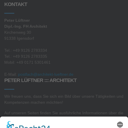
KONTAKT
Peter Lüftner
Dipl.-Ing. FH Architekt
Kirchenweg 30
91338 Igensdorf
Tel.: +49 9126 2783334
Tel.: +49 9126 2783335
Mobil: +49 0171 5301461
E-Mail:
postfach@architekt-lueftner.de
PETER LÜFTNER ::: ARCHITEKT
Wir freuen uns, dass Sie sich ein Bild über unsere Tätigkeiten und
Kompetenzen machen möchten!
Auf unseren Seiten finden Sie ausführliche Informationen über die
Projekte
in unserem
Architekturbüro
sowie Interessantes zu
unserer
Sachverständigen- und Gutachtertätigkeit.