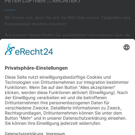
PETER LÜFTNER ::: ARCHITEKT
Wir freuen uns, dass Sie sich ein Bild über unsere Tätigkeiten und
Kompetenzen machen möchten!
Auf unseren Seiten finden Sie ausführliche Informationen über die
Projekte
in unserem
Architekturbüro
sowie Interessantes zu
unserer
Sachverständigen- und Gutachtertätigkeit.
AKTUELLSTE PROJEKTE
Neubau von 2 Reihenhäusern
Neubau von 9 Reihenhäusern
Konzeptplanung eines Gewerbekomplexes
Neubau einer Betriebs- und Lagerhalle
Neubau einer Wohnanlage
Neubau einer Wohnanlage