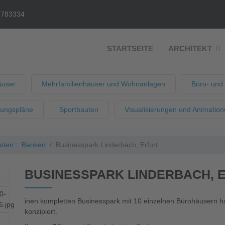
2783334
STARTSEITE
ARCHITEKT
äuser
Mehrfamilienhäuser und Wohnanlagen
Büro- und
uungspläne
Sportbauten
Visualisierungen und Animatio
ten :: Banken
Businesspark Linderbach, Erfurt
BUSINESSPARK LINDERBACH, 
inen kompletten Businesspark mit 10 einzelnen Bürohäusern hab
konzipiert.