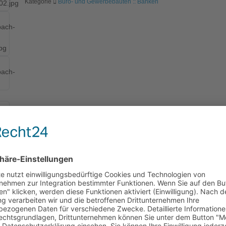
Kategorie
Büro- und Gewerbebauten :: Banken
häusern haben wir für einen Investor in Erfurt-Linderbach konzipiert.
Das vom Auftraggeber avisierte Flächenangebot war höher als der Bed