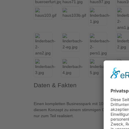
Daten & Fakten
Einen kompletten Businesspark mit 10 einzelnen Büro
diesem Konzept zu einem stimmigen Gesamkomplex. 
nur zum Teil realisiert.