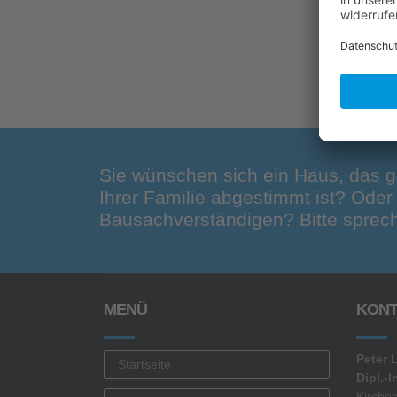
Sie wünschen sich ein Haus, das g
Ihrer Familie abgestimmt ist? Ode
Bausachverständigen? Bitte sprech
MENÜ
KONT
Peter 
Startseite
Dipl.-I
Kirche