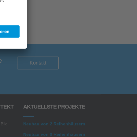
e
Kontakt
ITEKT
AKTUELLSTE PROJEKTE
 Bild
Neubau von 2 Reihenhäusern
Neubau von 9 Reihenhäusern