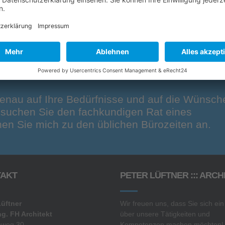
enau auf Ihre Bedürfnisse und auf die Wünsch
r suchen Sie den fachkundigen Rat eines
en Sie mich zu den üblichen Bürozeiten an.
AKT
PETER LÜFTNER ::: ARCH
Lüftner
Wir freuen uns, dass Sie sich ein
ng. FH Architekt
über unsere Tätigkeiten und
nweg 30
Kompetenzen machen möchten!