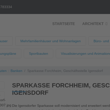
2783334
STARTSEITE
ARCHITEKT
äuser
Mehrfamilienhäuser und Wohnanlagen
Büro- und
uungspläne
Sportbauten
Visualisierungen und Animatio
ten :: Banken
Sparkasse Forchheim, Geschäftsstelle Igensdorf
SPARKASSE FORCHHEIM, GES
IGENSDORF
Die Igensdorfer Sparkasse soll modernisiert und erweitert wer