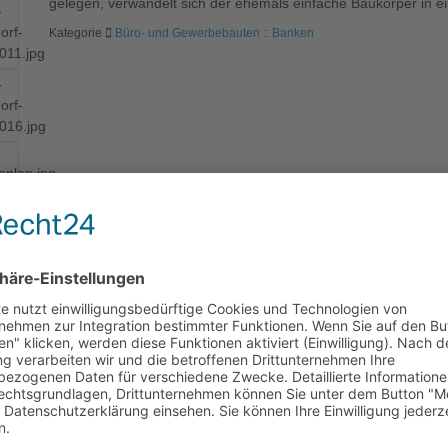
gelegen, verwandelt sich der ehemals einfache Baukörper in e
Kategorie
Büro- und Gewerbebauten :: Banken
eitert werden. An prominenter Stelle im Herzen Igensdorfs gelegen, ve