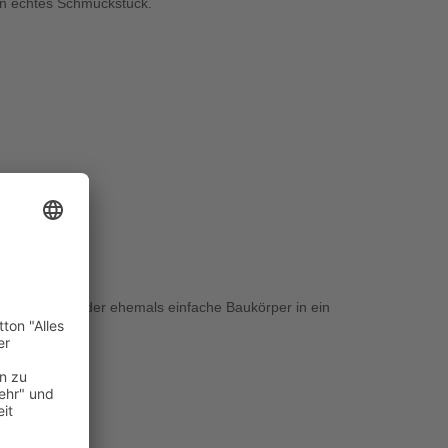
in echtes Schmuckstück.
rwandelt sich der ehemals einfache Baukörper in ein