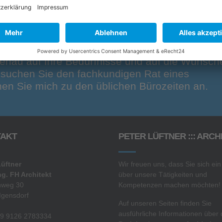
enau auf Ihre Bedürfnisse und auf die Wünsch
r suchen Sie den fachkundigen Rat eines
en Sie mich zu den üblichen Bürozeiten an.
AKT
PETER LÜFTNER ::: ARCH
Lüftner
Wir freuen uns, dass Sie sich ein
ng. FH Architekt
über unsere Tätigkeiten und
nweg 30
Kompetenzen machen möchten!
Igensdorf
Auf unseren Seiten finden Sie
ausführliche Informationen über 
+49 9126 2783334