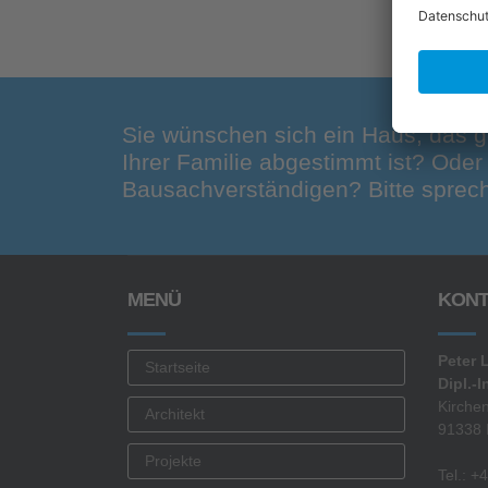
Sie wünschen sich ein Haus, das g
Ihrer Familie abgestimmt ist? Ode
Bausachverständigen? Bitte sprech
MENÜ
KONT
Peter 
Startseite
Dipl.-I
Kirche
Architekt
91338 
Projekte
Tel.: 