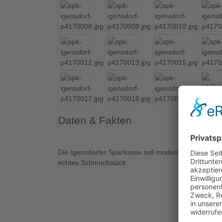
Daten & Fakten
Die Igensdorfer Sparkasse soll modernisiert und erw
echtes Schmuckstück.