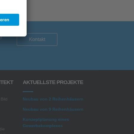
e
Kontakt
ITEKT
AKTUELLSTE PROJEKTE
 Bild
Neubau von 2 Reihenhäusern
Neubau von 9 Reihenhäusern
Konzeptplanung eines
Gewerbekomplexes
die