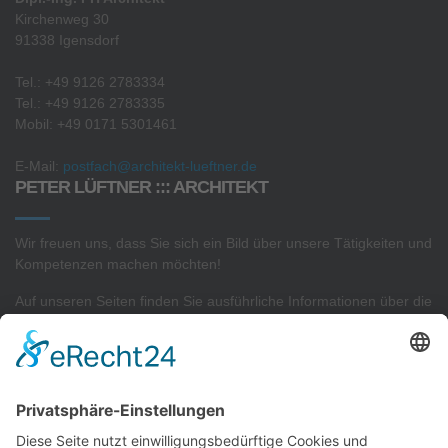
Kirchenweg 30
91338 Igensdorf
Tel.: +49 9126 2783334
Tel.: +49 9126 2783335
Mobil: +49 0171 5301461
E-Mail:
postfach@architekt-lueftner.de
PETER LÜFTNER ::: ARCHITEKT
Wir freuen uns, dass Sie sich ein Bild über unsere Tätigkeiten und
Kompetenzen machen möchten!
Auf unseren Seiten finden Sie ausführliche Informationen über die
Projekte
in unserem
Architekturbüro
sowie Interessantes zu
unserer
Sachverständigen- und Gutachtertätigkeit.
AKTUELLSTE PROJEKTE
Neubau von 2 Reihenhäusern